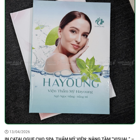
13/04/2026
IN CATALOGUE CHO SPA, THẨM MỸ VIỆN: NÂNG TẦM “VISUAL” –