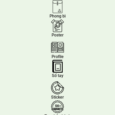
Phong bì
Poster
Profile
Sổ tay
Sticker