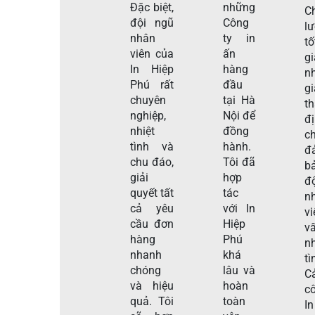
Đặc biệt,
những
C
đội ngũ
Công
l
nhân
ty in
tố
viên của
ấn
g
In Hiệp
hàng
n
Phú rất
đầu
gi
chuyên
tại Hà
t
nghiệp,
Nội để
đ
nhiệt
đồng
c
tình và
hành.
đ
chu đáo,
Tôi đã
b
giải
hợp
đ
quyết tất
tác
n
cả yêu
với In
v
cầu đơn
Hiệp
v
hàng
Phú
nh
nhanh
khá
tì
chóng
lâu và
C
và hiệu
hoàn
c
quả. Tôi
toàn
I