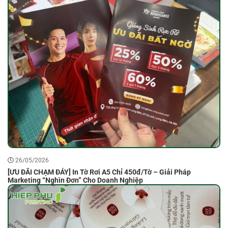
26/05/2026
[ƯU ĐÃI CHẠM ĐÁY] In Tờ Rơi A5 Chỉ 450đ/Tờ – Giải Pháp
Marketing “Nghìn Đơn” Cho Doanh Nghiệp