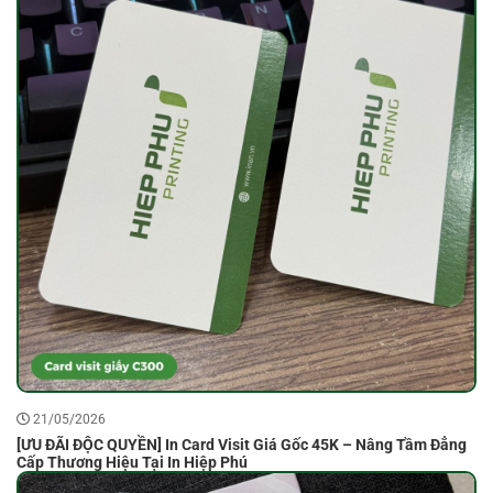
21/05/2026
[ƯU ĐÃI ĐỘC QUYỀN] In Card Visit Giá Gốc 45K – Nâng Tầm Đẳng
Cấp Thương Hiệu Tại In Hiệp Phú