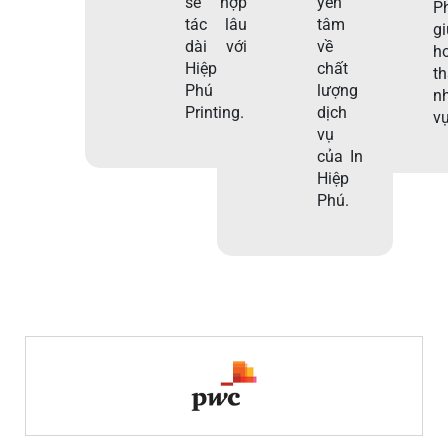
sẽ hợp
yên
P
tác lâu
tâm
g
dài với
về
h
Hiệp
chất
t
Phú
lượng
n
Printing.
dịch
vụ
vụ
của In
Hiệp
Phú.