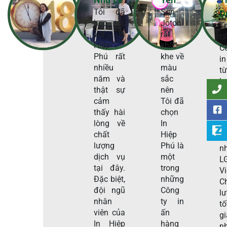
Tôi đã
Sơn
D
hợp tác
Joton
T
với In
rất
t
Hiệp
khắt
C
Phú rất
khe về
in
nhiều
màu
t
năm và
sắc
h
thật sự
nên
t
cảm
Tôi đã
H
thấy hài
chọn
P
lòng về
In
s
chất
Hiệp
c
lượng
Phú là
n
dịch vụ
một
L
tại đây.
trong
V
Đặc biệt,
những
C
đội ngũ
Công
l
nhân
ty in
tố
viên của
ấn
g
In Hiệp
hàng
n