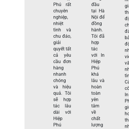
Phú rất
đầu
gi
chuyên
tại Hà
t
nghiệp,
Nội để
đ
nhiệt
đồng
c
tình và
hành.
đ
chu đáo,
Tôi đã
b
giải
hợp
đ
quyết tất
tác
n
cả yêu
với In
v
cầu đơn
Hiệp
v
hàng
Phú
nh
nhanh
khá
tì
chóng
lâu và
C
và hiệu
hoàn
c
quả. Tôi
toàn
I
sẽ hợp
yên
P
tác lâu
tâm
g
dài với
về
h
Hiệp
chất
t
Phú
lượng
n