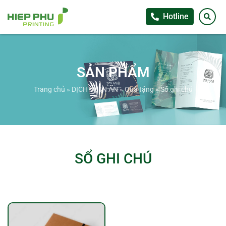
Hotline
SẢN PHẨM
Trang chủ
»
DỊCH VỤ IN ẤN
»
Quà tặng
»
Sổ ghi chú
SỔ GHI CHÚ