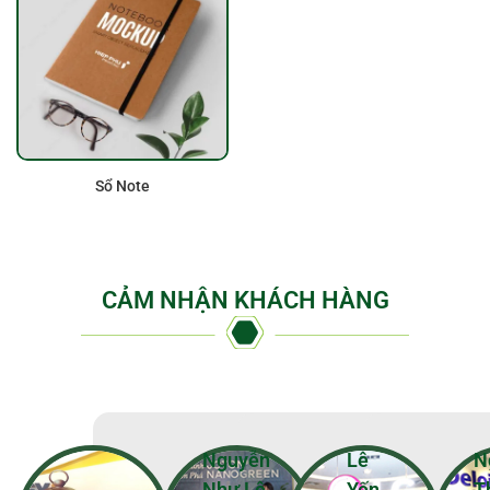
Sổ Note
CẢM NHẬN KHÁCH HÀNG
Nguyễn
Lê
N
Như Lê
Yến
T