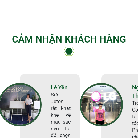
CẢM NHẬN KHÁCH HÀNG
Lê Yến
N
Sơn
T
Joton
Tr
rất khắt
Cô
khe về
tô
màu sắc
tá
nên Tôi
Ph
đã chọn
ch