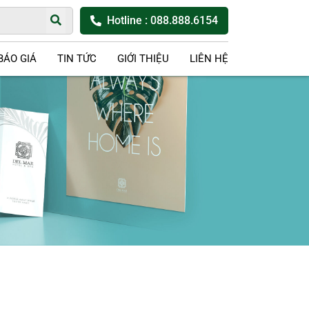
Hotline
: 088.888.6154
BÁO GIÁ
TIN TỨC
GIỚI THIỆU
LIÊN HỆ