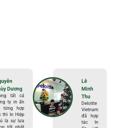
guyễn
Lê
hùy Dương
Minh
ong tất cả
Thu
ng ty in ấn
Deloitte
i từng hợp
Vietnam
c thì In Hiệp
đã hợp
ú là sự lựa
tác In
ọn tốt nhất