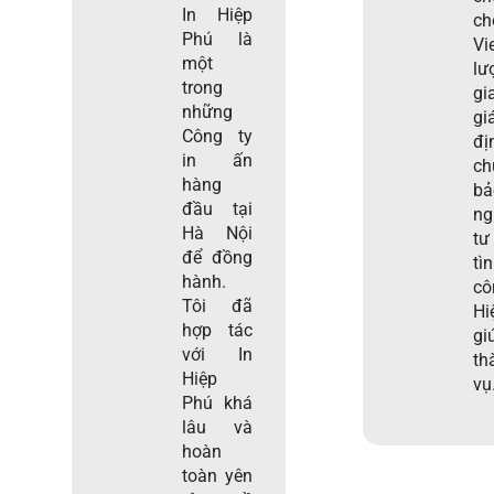
In Hiệp
c
Phú là
Vi
một
lư
trong
gi
những
gi
Công ty
đị
in ấn
c
hàng
b
đầu tại
ng
Hà Nội
tư
để đồng
tì
hành.
c
Tôi đã
Hi
hợp tác
gi
với In
th
Hiệp
vụ
Phú khá
lâu và
hoàn
toàn yên