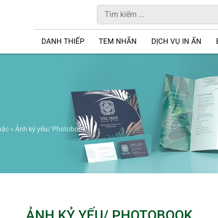
DANH THIẾP
TEM NHÃN
DỊCH VỤ IN ẤN
hác
»
Ảnh kỷ yếu/ Photobook
ẢNH KỶ YẾU/ PHOTOBOOK