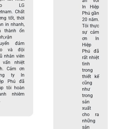
ấn với
ho LG
In Hiệp
etnam. Chất
Phú gần
ợng tốt, thời
20 năm.
an in nhanh,
Tôi thực
á thành ổn
sự cảm
nh,vận
ơn In
huyển đảm
Hiệp
ảo và đội
Phú đã
ũ nhân viên
rất nhiệt
 vấn nhiệt
tình
nh. Cảm ơn
trong
ông ty In
thiết kế
ệp Phú đã
cũng
úp tôi hoàn
như
ành nhiêm
trong
.
sản
xuất
cho ra
những
sản