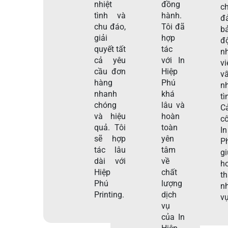
nhiệt
đồng
c
tình và
hành.
đ
chu đáo,
Tôi đã
b
giải
hợp
đ
quyết tất
tác
n
cả yêu
với In
v
cầu đơn
Hiệp
v
hàng
Phú
nh
nhanh
khá
tì
chóng
lâu và
C
và hiệu
hoàn
c
quả. Tôi
toàn
I
sẽ hợp
yên
P
tác lâu
tâm
g
dài với
về
h
Hiệp
chất
t
Phú
lượng
n
Printing.
dịch
vụ
vụ
của In