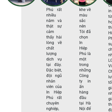
Hiệp
khắt
C
Phú rất
khe về
in
nhiều
màu
t
năm và
sắc
h
thật sự
nên
t
cảm
Tôi đã
H
thấy hài
chọn
P
lòng về
In
s
chất
Hiệp
c
lượng
Phú là
n
dịch vụ
một
L
tại đây.
trong
V
Đặc biệt,
những
C
đội ngũ
Công
l
nhân
ty in
tố
viên của
ấn
g
In Hiệp
hàng
n
Phú rất
đầu
gi
chuyên
tại Hà
t
nghiệp,
Nội để
đ