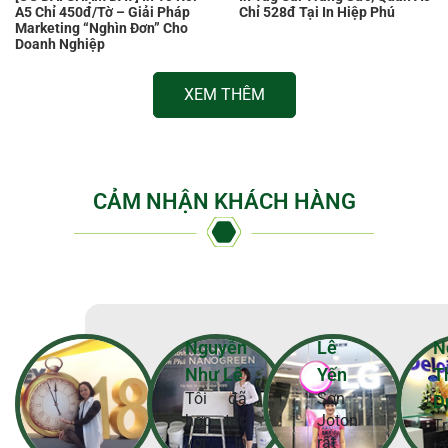
A5 Chỉ 450đ/Tờ – Giải Pháp
Chỉ 528đ Tại In Hiệp Phú
Marketing “Nghìn Đơn” Cho
Doanh Nghiệp
XEM THÊM
CẢM NHẬN KHÁCH HÀNG
Nguyễn
Lê
N
Như Lê
Yến
T
Tôi đã
Sơn
D
hợp tác
Joton
T
với In
rất
t