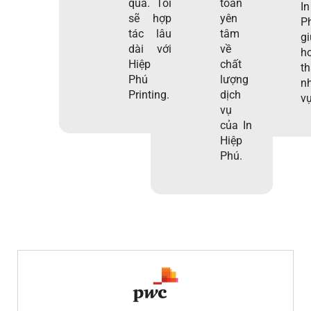
quả. Tôi
toàn
I
sẽ hợp
yên
P
tác lâu
tâm
g
dài với
về
h
Hiệp
chất
t
Phú
lượng
n
Printing.
dịch
vụ
vụ
của In
Hiệp
Phú.