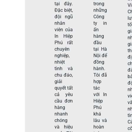
tại đây.
trong
V
Đặc biệt,
những
C
đội ngũ
Công
l
nhân
ty in
tố
viên của
ấn
g
In Hiệp
hàng
n
Phú rất
đầu
gi
chuyên
tại Hà
t
nghiệp,
Nội để
đ
nhiệt
đồng
c
tình và
hành.
đ
chu đáo,
Tôi đã
b
giải
hợp
đ
quyết tất
tác
n
cả yêu
với In
v
cầu đơn
Hiệp
v
hàng
Phú
nh
nhanh
khá
tì
chóng
lâu và
C
và hiệu
hoàn
c