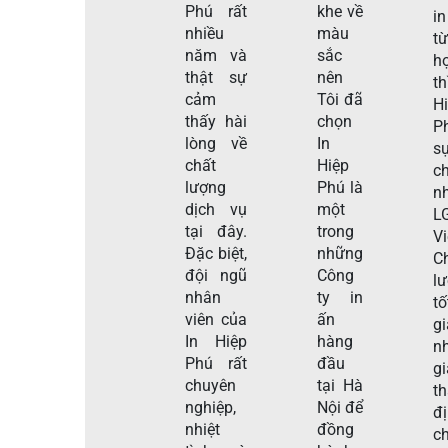
Phú rất
khe về
in
nhiều
màu
t
năm và
sắc
h
thật sự
nên
t
cảm
Tôi đã
H
thấy hài
chọn
P
lòng về
In
s
chất
Hiệp
c
lượng
Phú là
n
dịch vụ
một
L
tại đây.
trong
V
Đặc biệt,
những
C
đội ngũ
Công
l
nhân
ty in
tố
viên của
ấn
g
In Hiệp
hàng
n
Phú rất
đầu
gi
chuyên
tại Hà
t
nghiệp,
Nội để
đ
nhiệt
đồng
c