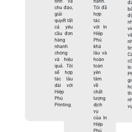
tình và
hành.
đ
chu đáo,
Tôi đã
b
giải
hợp
đ
quyết tất
tác
n
cả yêu
với In
v
cầu đơn
Hiệp
v
hàng
Phú
nh
nhanh
khá
tì
chóng
lâu và
C
và hiệu
hoàn
c
quả. Tôi
toàn
I
sẽ hợp
yên
P
tác lâu
tâm
g
dài với
về
h
Hiệp
chất
t
Phú
lượng
n
Printing.
dịch
vụ
vụ
của In
Hiệp
Phú.