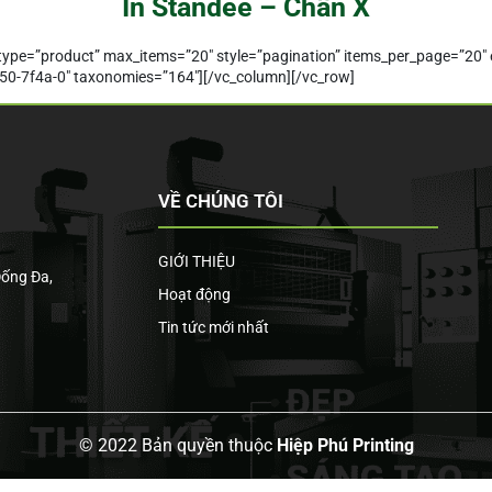
In Standee – Chân X
_type=”product” max_items=”20″ style=”pagination” items_per_page=”20″
0-7f4a-0″ taxonomies=”164″][/vc_column][/vc_row]
VỀ CHÚNG TÔI
GIỚI THIỆU
Đống Đa,
Hoạt động
Tin tức mới nhất
© 2022 Bản quyền thuộc
Hiệp Phú Printing