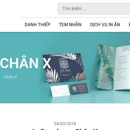
DANH THIẾP
TEM NHÃN
DỊCH VỤ IN ẤN
 CHÂN X
 – Chân X
24/03/2016