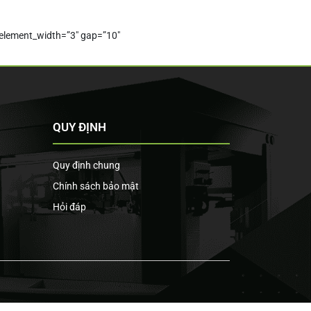
 element_width=”3″ gap=”10″
QUY ĐỊNH
Quy định chung
Chính sách bảo mật
Hỏi đáp