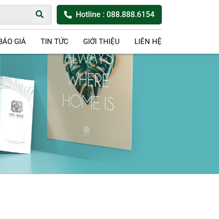
Hotline
: 088.888.6154
BÁO GIÁ
TIN TỨC
GIỚI THIỆU
LIÊN HỆ