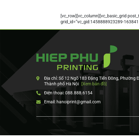
[vc_row][vc_column][vc_basic_grid post
grid_id=”vc_gid:1458888923289-1638415
Địa chỉ: Số 12 Ngõ 183 Đặng Tiến Đông, Phường 
Thành phố Hà Nội
[Xem bản đồ]
Điện thoại: 088.888.6154
Email: hanoiprint@gmail.com