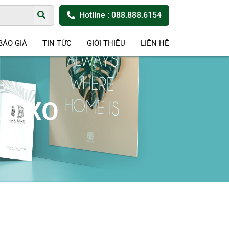
Hotline
: 088.888.6154
BÁO GIÁ
TIN TỨC
GIỚI THIỆU
LIÊN HỆ
LÒ XO