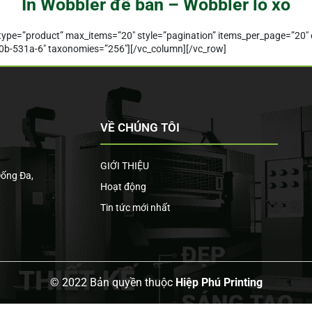
In Wobbler để bàn – Wobbler lò xo
_type=”product” max_items=”20″ style=”pagination” items_per_page=”20″
b-531a-6″ taxonomies=”256″][/vc_column][/vc_row]
VỀ CHÚNG TÔI
GIỚI THIỆU
Đống Đa,
Hoạt động
Tin tức mới nhất
© 2022 Bản quyền thuộc
Hiệp Phú Printing