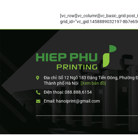
[vc_row][vc_column][vc_basic_grid post
grid_id=”vc_gid:1458889032197-8b7e650
Địa chỉ: Số 12 Ngõ 183 Đặng Tiến Đông, Phường 
Thành phố Hà Nội
[Xem bản đồ]
Điện thoại: 088.888.6154
Email: hanoiprint@gmail.com