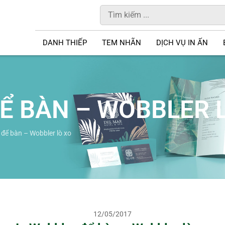
DANH THIẾP
TEM NHÃN
DỊCH VỤ IN ẤN
Ể BÀN – WOBBLER 
 để bàn – Wobbler lò xo
12/05/2017