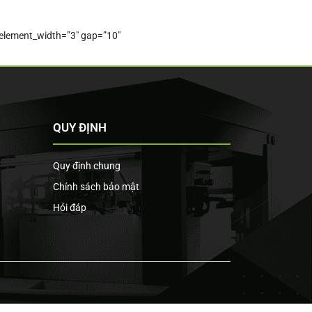
 element_width=”3″ gap=”10″
QUY ĐỊNH
Quy định chung
Chính sách bảo mật
Hỏi đáp