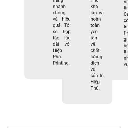
hàng
Phú
nh
nhanh
khá
tì
chóng
lâu và
C
và hiệu
hoàn
c
quả. Tôi
toàn
I
sẽ hợp
yên
P
tác lâu
tâm
g
dài với
về
h
Hiệp
chất
t
Phú
lượng
n
Printing.
dịch
vụ
vụ
của In
Hiệp
Phú.