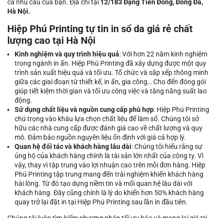
cả nhu cầu của bạn. Địa chỉ tại
12/183 Đặng Tiến Đông, Đống Đa,
Hà Nội.
Hiệp Phú Printing tự tin in sổ da giá rẻ chất
lượng cao tại Hà Nội
Kinh nghiệm và quy trình hiệu quả
: Với hơn 22 năm kinh nghiệm
trong ngành in ấn. Hiệp Phú Printing đã xây dựng được một quy
trình sản xuất hiệu quả và tối ưu. Tổ chức và sắp xếp thông minh
giữa các giai đoạn từ thiết kế, in ấn, gia công… Cho đến đóng gói
giúp tiết kiệm thời gian và tối ưu công việc và tăng năng suất lao
động.
Sử dụng chất liệu và nguồn cung cấp phù hợp
: Hiệp Phú Printing
chú trọng vào khâu lựa chọn chất liệu để làm sổ. Chúng tôi sở
hữu các nhà cung cấp được đánh giá cao về chất lượng và quy
mô. Đảm bảo nguồn nguyên liệu ổn định với giá cả hợp lý.
Quan hệ đối tác và khách hàng lâu dài
: Chúng tôi hiểu rằng sự
ủng hộ của khách hàng chính là tài sản lớn nhất của công ty. Vì
vậy, thay vì tập trung vào lợi nhuận cao trên mỗi đơn hàng. Hiệp
Phú Printing tập trung mang đến trải nghiệm khiến khách hàng
hài lòng. Từ đó tạo dựng niềm tin và mối quan hệ lâu dài với
khách hàng. Đây cũng chính là lý do khiến hơn 50% khách hàng
quay trở lại đặt in tại Hiệp Phú Printing sau lần in đầu tiên.