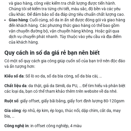
và giao hàng, công việc kiểm tra chất lượng được tiến hành.
Chúng tôi sẽ kiểm tra từng chi tiết, màu sắc, độ bền và các yêu
cầu khác. Để đảm bảo sổ da đáp ứng tiêu chuẩn chất lượng cao.
Giao hàng
: Cuối cùng, sổ da in ấn sẽ được đóng gói và giao hàng
đến khách hàng. Các phương thức giao hàng có thể bao gồm
vận chuyển đường bộ, vận chuyển hàng không. Hoặc gửi qua
dịch vụ chuyển phát nhanh. Tùy thuộc vào yêu cầu và địa điểm
của khách hàng.
Quy cách in sổ da giá rẻ bạn nên biết
Có một số quy cách gia công giúp cuốn sổ của bạn trở nên độc đáo
và ấn tượng hơn:
Kiểu sổ da
: Sổ lò xo da, sổ da bìa còng, sổ da bìa cài, …
Chất liệu da
: da thật, giả da Simili, da PU, … Để tìm hiểu và phân biệt
các loại da, bạn có thể tham khảo thêm trên website về da nhé.
Ruột sổ
: giấy offset, giấy bãi bằng, giấy fort định lượng 80-120gsm
Gia công
: ép nhũ, ép kim, ép logo, thúc nổi, dập chìm, cắt da, may
bìa, …
Công nghệ in
: in offset công nghiệp, 4 màu