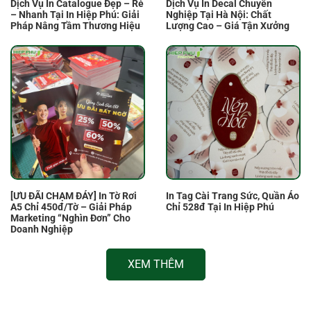
Dịch Vụ In Catalogue Đẹp – Rẻ
Dịch Vụ In Decal Chuyên
– Nhanh Tại In Hiệp Phú: Giải
Nghiệp Tại Hà Nội: Chất
Pháp Nâng Tầm Thương Hiệu
Lượng Cao – Giá Tận Xưởng
[ƯU ĐÃI CHẠM ĐÁY] In Tờ Rơi
In Tag Cài Trang Sức, Quần Áo
A5 Chỉ 450đ/Tờ – Giải Pháp
Chỉ 528đ Tại In Hiệp Phú
Marketing “Nghìn Đơn” Cho
Doanh Nghiệp
XEM THÊM