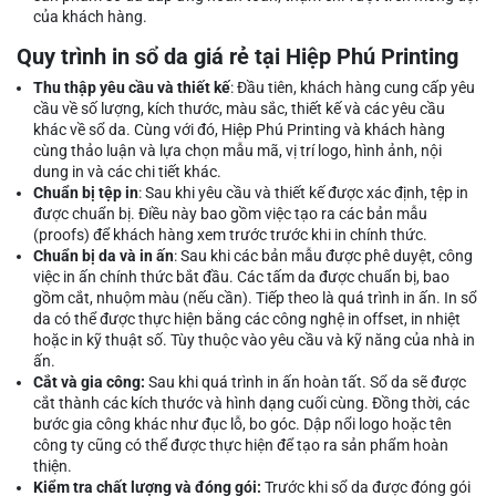
của khách hàng.
Quy trình in sổ da giá rẻ tại Hiệp Phú Printing
Thu thập yêu cầu và thiết kế
: Đầu tiên, khách hàng cung cấp yêu
cầu về số lượng, kích thước, màu sắc, thiết kế và các yêu cầu
khác về sổ da. Cùng với đó, Hiệp Phú Printing và khách hàng
cùng thảo luận và lựa chọn mẫu mã, vị trí logo, hình ảnh, nội
dung in và các chi tiết khác.
Chuẩn bị tệp in
: Sau khi yêu cầu và thiết kế được xác định, tệp in
được chuẩn bị. Điều này bao gồm việc tạo ra các bản mẫu
(proofs) để khách hàng xem trước trước khi in chính thức.
Chuẩn bị da và in ấn
: Sau khi các bản mẫu được phê duyệt, công
việc in ấn chính thức bắt đầu. Các tấm da được chuẩn bị, bao
gồm cắt, nhuộm màu (nếu cần). Tiếp theo là quá trình in ấn. In sổ
da có thể được thực hiện bằng các công nghệ in offset, in nhiệt
hoặc in kỹ thuật số. Tùy thuộc vào yêu cầu và kỹ năng của nhà in
ấn.
Cắt và gia công:
Sau khi quá trình in ấn hoàn tất. Sổ da sẽ được
cắt thành các kích thước và hình dạng cuối cùng. Đồng thời, các
bước gia công khác như đục lỗ, bo góc. Dập nổi logo hoặc tên
công ty cũng có thể được thực hiện để tạo ra sản phẩm hoàn
thiện.
Kiểm tra chất lượng và đóng gói:
Trước khi sổ da được đóng gói