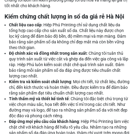
Chúng tôi luôn tìm kiếm phương pháp tối ưu hóa và mang lại giá trị
tốt nhất cho khách hàng.
Kiểm chứng chất lượng in sổ da giá rẻ Hà Nội
Chất liệu cao cấp
: Hiệp Phú Printing chỉ sử dụng chất liệu da
tổng hợp cao cấp cho sản xuất sổ da. Chất liệu này được chọn
lọc kỹ càng để đảm bảo độ bền, độ mềm mại và mịn màng. Đảm
bảo rằng sản phẩm sổ da không chỉ đẹp mắt mà còn bền vững
theo thời gian.
Độ chính xác và đồng nhất trong sản xuất
: Chúng tôi tuân thủ
quy trình sản xuất từ việc cắt và ghép da đến việc gia công và lắp
ráp. Hiệp Phú luôn kiểm soát chặt chẽ quá trình sản xuất. Đảm
bảo rằng mỗi sản phẩm sổ da đáp ứng được tiêu chuẩn chất
lượng cao nhất.
Kiểm tra và kiểm soát chất lượng
: Mọi chi tiết, từ chất liệu, đường
chỉ, đến kích thước và hoàn thiện. Đều được kiểm tra để đảm bảo
rằng sản phẩm đạt tiêu chuẩn chất lượng cao nhất.
Tính thẩm mỹ và thiết kế tinh tế
: Chúng tôi đặc biệt chú trọng từ
việc chọn màu sắc, họa tiết đến việc tỉ mỉ trong các chi tiết. Như
đường may và logo, để tạo ra những sản phẩm sổ da với nét đẹp
độc đáo và phong cách riêng.
Đáp ứng mọi yêu cầu của khách hàng
: Hiệp Phú Printing làm việc
chặt chẽ với khách hàng để hiểu rõ yêu cầu. Nhằm tạo ra những
sản phẩm sổ da đáp ứng hoàn toàn, thậm chí vượt trên mong đợi