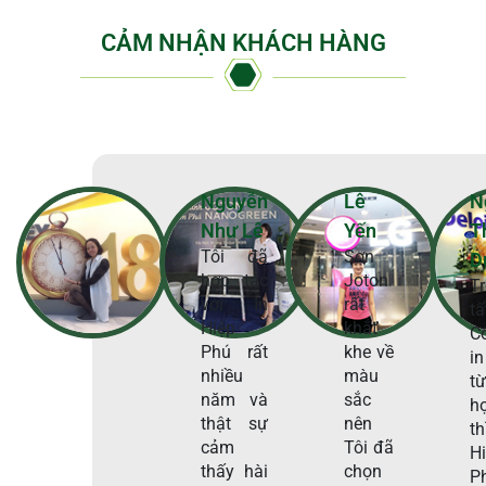
CẢM NHẬN KHÁCH HÀNG
Nguyễn
Lê
N
Như Lê
Yến
T
Tôi đã
Sơn
D
hợp tác
Joton
T
với In
rất
t
Hiệp
khắt
C
Phú rất
khe về
in
nhiều
màu
t
năm và
sắc
h
thật sự
nên
t
cảm
Tôi đã
H
thấy hài
chọn
P