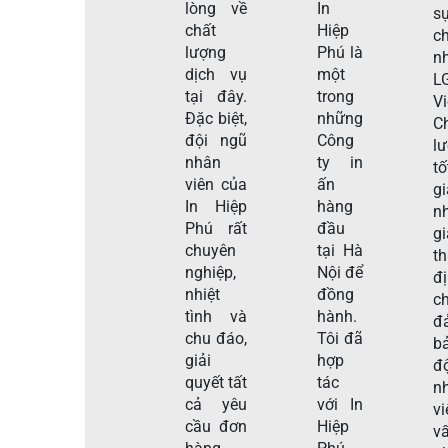
lòng về
In
s
chất
Hiệp
c
lượng
Phú là
n
dịch vụ
một
L
tại đây.
trong
V
Đặc biệt,
những
C
đội ngũ
Công
l
nhân
ty in
tố
viên của
ấn
g
In Hiệp
hàng
n
Phú rất
đầu
gi
chuyên
tại Hà
t
nghiệp,
Nội để
đ
nhiệt
đồng
c
tình và
hành.
đ
chu đáo,
Tôi đã
b
giải
hợp
đ
quyết tất
tác
n
cả yêu
với In
v
cầu đơn
Hiệp
v