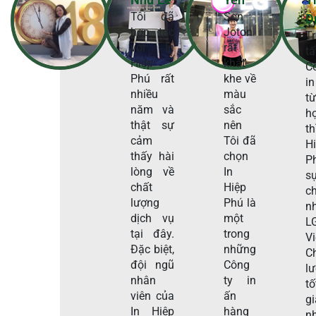
Tôi đã
Sơn
D
hợp tác
Joton
T
với In
rất
t
Hiệp
khắt
C
Phú rất
khe về
in
nhiều
màu
t
năm và
sắc
h
thật sự
nên
t
cảm
Tôi đã
H
thấy hài
chọn
P
lòng về
In
s
chất
Hiệp
c
lượng
Phú là
n
dịch vụ
một
L
tại đây.
trong
V
Đặc biệt,
những
C
đội ngũ
Công
l
nhân
ty in
tố
viên của
ấn
g
In Hiệp
hàng
n