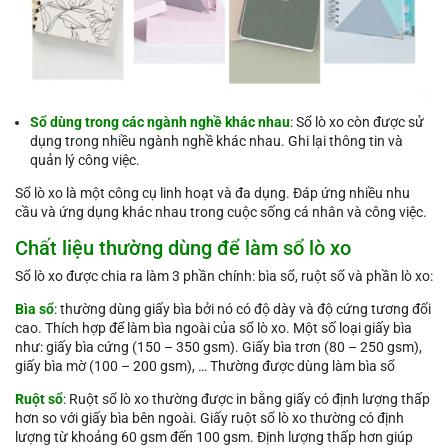
Sổ dùng trong các ngành nghề khác nhau
: Sổ lò xo còn được sử
dụng trong nhiều ngành nghề khác nhau. Ghi lại thông tin và
quản lý công việc.
Sổ lò xo là một công cụ linh hoạt và đa dụng. Đáp ứng nhiều nhu
cầu và ứng dụng khác nhau trong cuộc sống cá nhân và công việc.
Chất liệu thường dùng để làm sổ lò xo
Sổ lò xo được chia ra làm 3 phần chính: bìa sổ, ruột sổ và phần lò xo:
Bìa sổ
: thường dùng giấy bìa bởi nó có độ dày và độ cứng tương đối
cao. Thích hợp để làm bìa ngoài của sổ lò xo. Một số loại giấy bìa
như: giấy bìa cứng (150 – 350 gsm). Giấy bìa trơn (80 – 250 gsm),
giấy bìa mờ (100 – 200 gsm), … Thường được dùng làm bìa sổ
Ruột sổ
: Ruột sổ lò xo thường được in bằng giấy có định lượng thấp
hơn so với giấy bìa bên ngoài. Giấy ruột sổ lò xo thường có định
lượng từ khoảng 60 gsm đến 100 gsm. Định lượng thấp hơn giúp