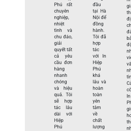
Phú rất
đầu
gi
chuyên
tại Hà
t
nghiệp,
Nội để
đ
nhiệt
đồng
c
tình và
hành.
đ
chu đáo,
Tôi đã
b
giải
hợp
đ
quyết tất
tác
n
cả yêu
với In
v
cầu đơn
Hiệp
v
hàng
Phú
nh
nhanh
khá
tì
chóng
lâu và
C
và hiệu
hoàn
c
quả. Tôi
toàn
I
sẽ hợp
yên
P
tác lâu
tâm
g
dài với
về
h
Hiệp
chất
t
Phú
lượng
n