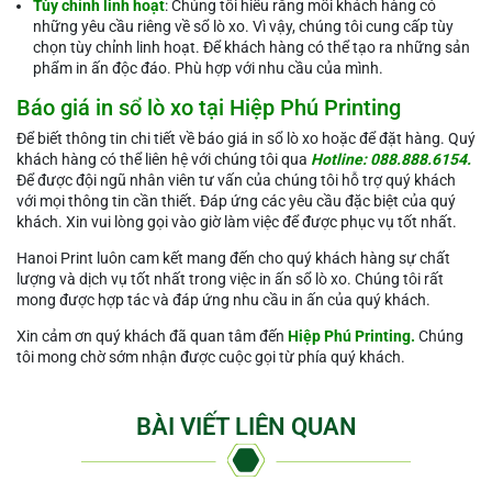
Tùy chỉnh linh hoạt
: Chúng tôi hiểu rằng mỗi khách hàng có
những yêu cầu riêng về sổ lò xo. Vì vậy, chúng tôi cung cấp tùy
chọn tùy chỉnh linh hoạt. Để khách hàng có thể tạo ra những sản
phẩm in ấn độc đáo. Phù hợp với nhu cầu của mình.
Báo giá in sổ lò xo tại Hiệp Phú Printing
Để biết thông tin chi tiết về báo giá in sổ lò xo hoặc để đặt hàng. Quý
khách hàng có thể liên hệ với chúng tôi qua
Hotline: 088.888.6154.
Để được đội ngũ nhân viên tư vấn của chúng tôi hỗ trợ quý khách
với mọi thông tin cần thiết. Đáp ứng các yêu cầu đặc biệt của quý
khách. Xin vui lòng gọi vào giờ làm việc để được phục vụ tốt nhất.
Hanoi Print luôn cam kết mang đến cho quý khách hàng sự chất
lượng và dịch vụ tốt nhất trong việc in ấn sổ lò xo. Chúng tôi rất
mong được hợp tác và đáp ứng nhu cầu in ấn của quý khách.
Xin cảm ơn quý khách đã quan tâm đến
Hiệp Phú Printing.
Chúng
tôi mong chờ sớm nhận được cuộc gọi từ phía quý khách.
BÀI VIẾT LIÊN QUAN