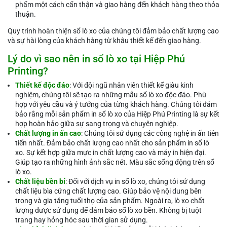
phẩm một cách cẩn thận và giao hàng đến khách hàng theo thỏa
thuận.
Quy trình hoàn thiện sổ lò xo của chúng tôi đảm bảo chất lượng cao
và sự hài lòng của khách hàng từ khâu thiết kế đến giao hàng.
Lý do vì sao nên in sổ lò xo tại Hiệp Phú
Printing?
Thiết kế độc đáo
: Với đội ngũ nhân viên thiết kế giàu kinh
nghiệm, chúng tôi sẽ tạo ra những mẫu sổ lò xo độc đáo. Phù
hợp với yêu cầu và ý tưởng của từng khách hàng. Chúng tôi đảm
bảo rằng mỗi sản phẩm in sổ lò xo của Hiệp Phú Printing là sự kết
hợp hoàn hảo giữa sự sang trọng và chuyên nghiệp.
Chất lượng in ấn cao
: Chúng tôi sử dụng các công nghệ in ấn tiên
tiến nhất. Đảm bảo chất lượng cao nhất cho sản phẩm in sổ lò
xo. Sự kết hợp giữa mực in chất lượng cao và máy in hiện đại.
Giúp tạo ra những hình ảnh sắc nét. Màu sắc sống động trên sổ
lò xo.
Chất liệu bền bỉ
: Đối với dịch vụ in sổ lò xo, chúng tôi sử dụng
chất liệu bìa cứng chất lượng cao. Giúp bảo vệ nội dung bên
trong và gia tăng tuổi thọ của sản phẩm. Ngoài ra, lò xo chất
lượng được sử dụng để đảm bảo sổ lò xo bền. Không bị tuột
trang hay hỏng hóc sau thời gian sử dụng.