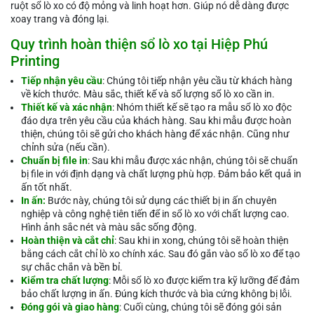
ruột sổ lò xo có độ mỏng và linh hoạt hơn. Giúp nó dễ dàng được
xoay trang và đóng lại.
Quy trình hoàn thiện sổ lò xo tại Hiệp Phú
Printing
Tiếp nhận yêu cầu
: Chúng tôi tiếp nhận yêu cầu từ khách hàng
về kích thước. Màu sắc, thiết kế và số lượng sổ lò xo cần in.
Thiết kế và xác nhận
: Nhóm thiết kế sẽ tạo ra mẫu sổ lò xo độc
đáo dựa trên yêu cầu của khách hàng. Sau khi mẫu được hoàn
thiện, chúng tôi sẽ gửi cho khách hàng để xác nhận. Cũng như
chỉnh sửa (nếu cần).
Chuẩn bị file in
: Sau khi mẫu được xác nhận, chúng tôi sẽ chuẩn
bị file in với định dạng và chất lượng phù hợp. Đảm bảo kết quả in
ấn tốt nhất.
In ấn:
Bước này, chúng tôi sử dụng các thiết bị in ấn chuyên
nghiệp và công nghệ tiên tiến để in sổ lò xo với chất lượng cao.
Hình ảnh sắc nét và màu sắc sống động.
Hoàn thiện và cắt chỉ
: Sau khi in xong, chúng tôi sẽ hoàn thiện
bằng cách cắt chỉ lò xo chính xác. Sau đó gắn vào sổ lò xo để tạo
sự chắc chắn và bền bỉ.
Kiểm tra chất lượng
: Mỗi sổ lò xo được kiểm tra kỹ lưỡng để đảm
bảo chất lượng in ấn. Đúng kích thước và bìa cứng không bị lỗi.
Đóng gói và giao hàng
: Cuối cùng, chúng tôi sẽ đóng gói sản