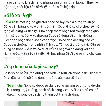
mang đến cho khách hàng những sản phẩm chất lượng. Thiết kế
độc đáo, chất liệu bền bỉ và kỹ thuật in ấn hiện đại.
Sổ lò xo là gì?
Sổ lò xo
là một loại sổ ghi chú hoặc sổ tay có bìa cứng và được
đóng gắn bằng lò xo ở phần cột trên. Cơ chế lò xo cho phép sổ mở
rộng dễ dàng và tiện lợi. Cho phép thêm hoặc bớt trang trong quá
trình sử dụng. Sổ lò xo thường được sử dụng để ghi lại thông tin.
Lịch trình hoặc danh sách công việc. Nó có tính di động cao và
được ưa chuộng trong nhiều lĩnh vực. Từ học tập, công việc đến sử
dụng cá nhân. Sổ lò xo có thiết kế linh hoạt và đa dạng với nhiều
kích thước. Màu sắc và thiết kế khác nhau để đáp ứng nhu cầu của
người dùng.
Ứng dụng của loại sổ này?
Sổ lò xo có nhiều ứng dụng phổ biến và hữu ích trong nhiều lĩnh vực.
Dưới đây là một số ứng dụng thường gặp của sổ lò xo:
Sổ ghi chú
: Sổ lò xo được sử dụng rộng rãi làm sổ ghi chú để ghi
lại thông tin, ý tưởng, danh sách công việc… Với lò xo, sổ có thể
được mở rộng để dễ dàng thêm bớt trang dễ dàng