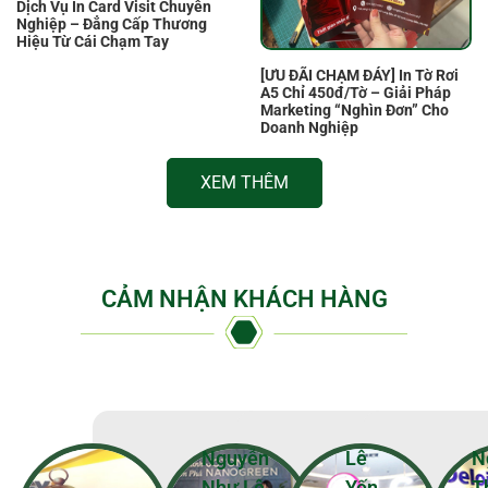
Dịch Vụ In Card Visit Chuyên
Nghiệp – Đẳng Cấp Thương
Hiệu Từ Cái Chạm Tay
[ƯU ĐÃI CHẠM ĐÁY] In Tờ Rơi
A5 Chỉ 450đ/Tờ – Giải Pháp
Marketing “Nghìn Đơn” Cho
Doanh Nghiệp
XEM THÊM
CẢM NHẬN KHÁCH HÀNG
Nguyễn
Lê
N
Như Lê
Yến
T