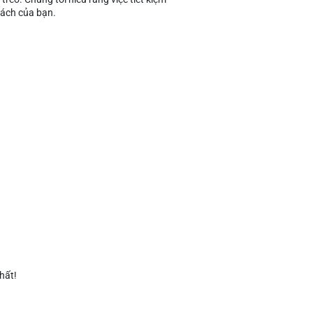
 sách của bạn.
hất!