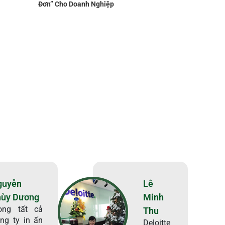
Đơn” Cho Doanh Nghiệp
guyễn
Lê
hùy Dương
Minh
ong tất cả
Thu
ng ty in ấn
Deloitte