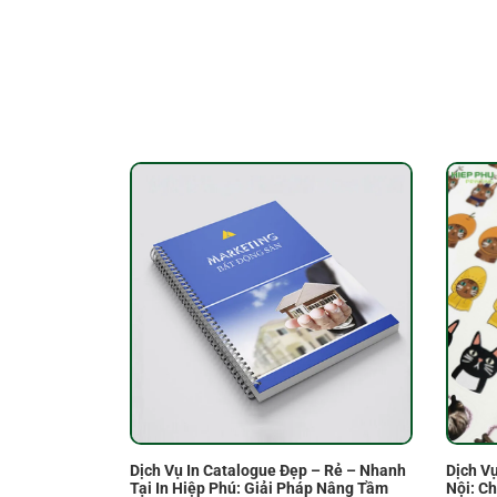
Dịch Vụ In Catalogue Đẹp – Rẻ – Nhanh
Dịch V
Tại In Hiệp Phú: Giải Pháp Nâng Tầm
Nội: C