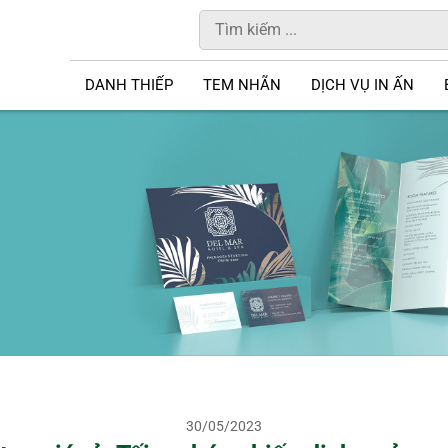
DANH THIẾP
TEM NHÃN
DỊCH VỤ IN ẤN
30/05/2023