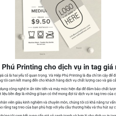
 Phú Printing cho dịch vụ in tag giá 
 giá cả là hai yếu tố quan trọng. Và Hiệp Phú Printing là địa chỉ tin cậy đ
g tôi cam kết mang đến cho khách hàng dịch vụ chất lượng cao và giá cả
dụng công nghệ in ấn tiên tiến và máy móc hiện đại để đảm bảo chất lượn
 liệu bền đẹp là những gì bạn có thể mong đợi từ dịch vụ in tag treo của 
nhân viên giàu kinh nghiệm và chuyên môn, chúng tôi có khả năng tư vấn v
o rằng tag treo của bạn phù hợp với yêu cầu thương hiệu và thu hút sự 
chúng tôi cam kết cung cấp giá cả cạnh tranh và hợp lý cho dịch vụ in tag 