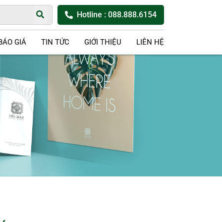
Hotline
: 088.888.6154
BÁO GIÁ
TIN TỨC
GIỚI THIỆU
LIÊN HỆ