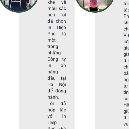
khe về
tô
màu sắc
tá
nên Tôi
Ph
đã chọn
ch
In Hiệp
c
Phú là
Vi
một
lư
trong
gi
những
gi
Công ty
đị
in ấn
c
hàng
b
đầu tại
ng
Hà Nội
tư
để đồng
tì
hành.
c
Tôi đã
Hi
hợp tác
gi
với In
th
Hiệp
vụ
Phú khá