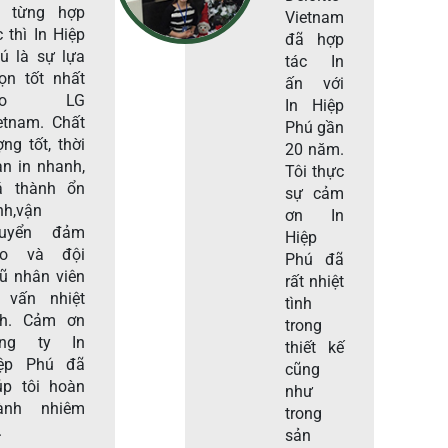
i từng hợp
Vietnam
c thì In Hiệp
đã hợp
ú là sự lựa
tác In
ọn tốt nhất
ấn với
ho LG
In Hiệp
etnam. Chất
Phú gần
ợng tốt, thời
20 năm.
an in nhanh,
Tôi thực
á thành ổn
sự cảm
nh,vận
ơn In
huyển đảm
Hiệp
ảo và đội
Phú đã
ũ nhân viên
rất nhiệt
 vấn nhiệt
tình
nh. Cảm ơn
trong
ông ty In
thiết kế
ệp Phú đã
cũng
úp tôi hoàn
như
ành nhiêm
trong
.
sản