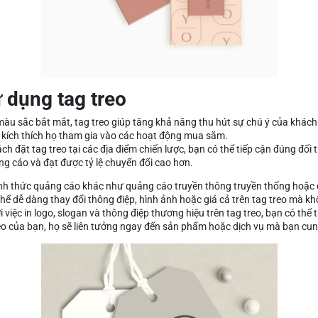
ử dụng tag treo
à màu sắc bắt mắt, tag treo giúp tăng khả năng thu hút sự chú ý của khác
 kích thích họ tham gia vào các hoạt động mua sắm.
h đặt tag treo tại các địa điểm chiến lược, bạn có thể tiếp cận đúng đố
ng cáo và đạt được tỷ lệ chuyển đổi cao hơn.
hình thức quảng cáo khác như quảng cáo truyền thông truyền thống hoặc qu
hể dễ dàng thay đổi thông điệp, hình ảnh hoặc giá cả trên tag treo mà khô
việc in logo, slogan và thông điệp thương hiệu trên tag treo, bạn có th
eo của bạn, họ sẽ liên tưởng ngay đến sản phẩm hoặc dịch vụ mà bạn cun