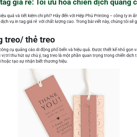
 tag giá rẻ: Tối ưu hóa chiến dịch quảng 
ệu quả và tiết kiệm chi phí? Hãy đến với Hiệp Phú Printing – công ty in ấ
ịch vụ in tag giá rẻ với chất lượng cao. Trong bài viết này, chúng tôi sẽ giớ
g treo/ thẻ treo
t công cụ quảng cáo di động phổ biến và hiệu quả. Được thiết kế nhỏ gọn 
 trí thu hút sự chú ý, tag treo là một phần quan trọng trong chiến dịch t
 hoặc tạo sự nhận biết thương hiệu.