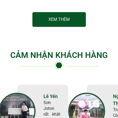
XEM THÊM
CẢM NHẬN KHÁCH HÀNG
Lê Yến
N
Sơn
T
Joton
Tr
rất khắt
Cô