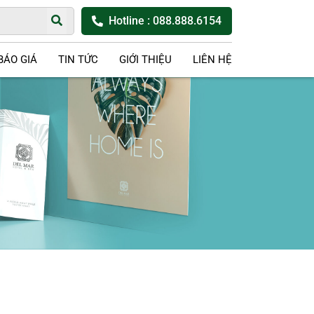
Hotline
: 088.888.6154
BÁO GIÁ
TIN TỨC
GIỚI THIỆU
LIÊN HỆ