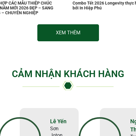
HỢP CÁC MẪU THIỆP CHÚC
Combo Tết 2026 Longevity thực 
NĂM MỚI 2026 ĐẸP – SANG
bởi In Hiệp Phú
 – CHUYÊN NGHIỆP
XEM THÊM
CẢM NHẬN KHÁCH HÀNG
Lê Yến
N
Sơn
T
Joton