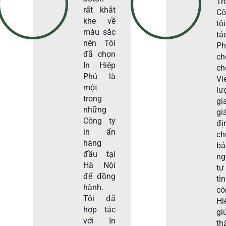
Tr
rất khắt
Cô
khe về
tô
màu sắc
tá
nên Tôi
Ph
đã chọn
ch
In Hiệp
c
Phú là
Vi
một
lư
trong
gi
những
gi
Công ty
đị
in ấn
c
hàng
b
đầu tại
ng
Hà Nội
tư
để đồng
tì
hành.
c
Tôi đã
Hi
hợp tác
gi
với In
th