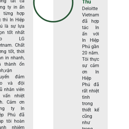
ong tất cả
Thu
ng ty in ấn
Deloitte
i từng hợp
Vietnam
c thì In Hiệp
đã hợp
ú là sự lựa
tác In
ọn tốt nhất
ấn với
ho LG
In Hiệp
etnam. Chất
Phú gần
ợng tốt, thời
20 năm.
an in nhanh,
Tôi thực
á thành ổn
sự cảm
nh,vận
ơn In
huyển đảm
Hiệp
ảo và đội
Phú đã
ũ nhân viên
rất nhiệt
 vấn nhiệt
tình
nh. Cảm ơn
trong
ông ty In
thiết kế
ệp Phú đã
cũng
úp tôi hoàn
như
ành nhiêm
trong