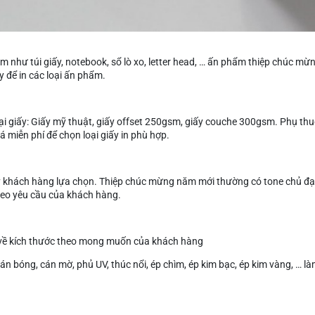
m như túi giấy, notebook, sổ lò xo, letter head, … ấn phẩm thiệp chúc 
ậy để in các loại ấn phẩm.
oại giấy: Giấy mỹ thuật, giấy offset 250gsm, giấy couche 300gsm. Phụ 
á miễn phí để chọn loại giấy in phù hợp.
khách hàng lựa chọn. Thiệp chúc mừng năm mới thường có tone chủ đạo đ
heo yêu cầu của khách hàng.
về kích thước theo mong muốn của khách hàng
n bóng, cán mờ, phủ UV, thúc nổi, ép chìm, ép kim bạc, ép kim vàng, … làm