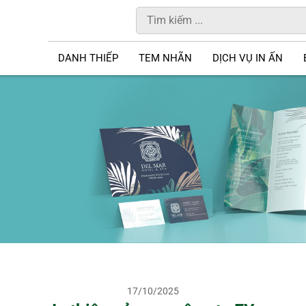
DANH THIẾP
TEM NHÃN
DỊCH VỤ IN ẤN
17/10/2025