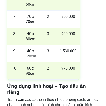
60cm
7
70 x
2
850.000
70cm
8
40 x
3
990.000
80cm
9
40 x
3
1.530.000
120cm
10
60 x
2
970.000
90cm
Ứng dụng linh hoạt – Tạo dấu ấn
riêng
Tranh
canvas
có thể in theo nhiều phong cách: ảnh cá
nhân, tranh nghệ thuật, hình phong cảnh hoặc trích