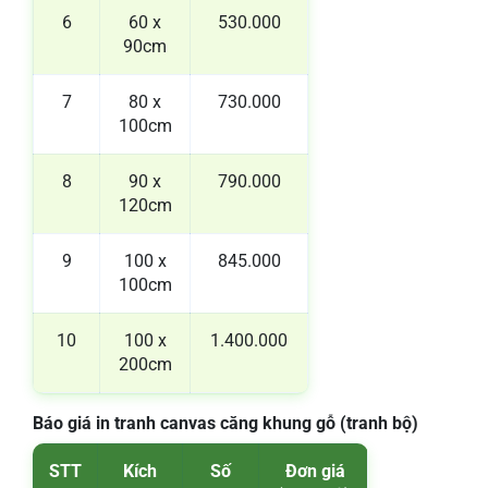
6
60 x
530.000
90cm
7
80 x
730.000
100cm
8
90 x
790.000
120cm
9
100 x
845.000
100cm
10
100 x
1.400.000
200cm
Báo giá in tranh canvas căng khung gỗ (tranh bộ)
STT
Kích
Số
Đơn giá