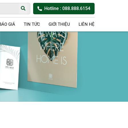
Hotline
: 088.888.6154
BÁO GIÁ
TIN TỨC
GIỚI THIỆU
LIÊN HỆ