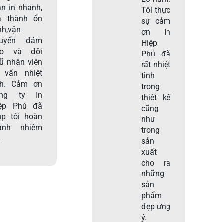
an in nhanh,
Tôi thực
á thành ổn
sự cảm
nh,vận
ơn In
huyển đảm
Hiệp
ảo và đội
Phú đã
ũ nhân viên
rất nhiệt
 vấn nhiệt
tình
nh. Cảm ơn
trong
ông ty In
thiết kế
ệp Phú đã
cũng
úp tôi hoàn
như
ành nhiêm
trong
.
sản
xuất
cho ra
những
sản
phẩm
đẹp ưng
ý.