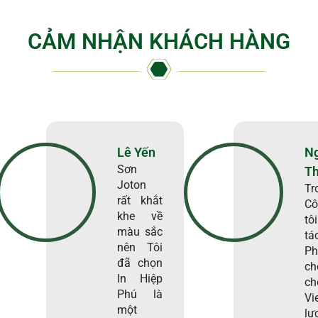
CẢM NHẬN KHÁCH HÀNG
Lê Yến
N
Sơn
T
Joton
Tr
rất khắt
Cô
khe về
tô
màu sắc
tá
nên Tôi
Ph
đã chọn
ch
In Hiệp
c
Phú là
Vi
một
lư