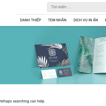
DANH THIẾP
TEM NHÃN
DỊCH VỤ IN ẤN
 Perhaps searching can help.