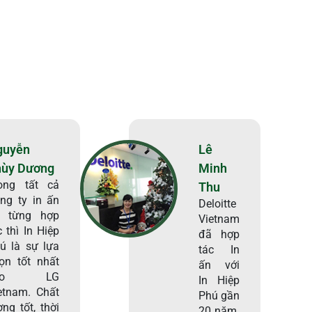
guyễn
Lê
hùy Dương
Minh
ong tất cả
Thu
ng ty in ấn
Deloitte
i từng hợp
Vietnam
c thì In Hiệp
đã hợp
ú là sự lựa
tác In
ọn tốt nhất
ấn với
ho LG
In Hiệp
etnam. Chất
Phú gần
ợng tốt, thời
20 năm.