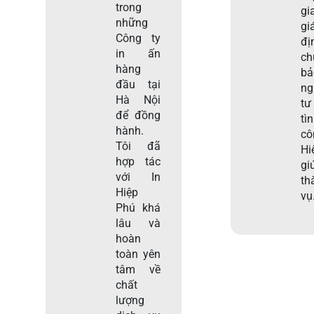
trong
gi
những
gi
Công ty
đị
in ấn
c
hàng
b
đầu tại
ng
Hà Nội
tư
để đồng
tì
hành.
c
Tôi đã
Hi
hợp tác
gi
với In
th
Hiệp
vụ
Phú khá
lâu và
hoàn
toàn yên
tâm về
chất
lượng