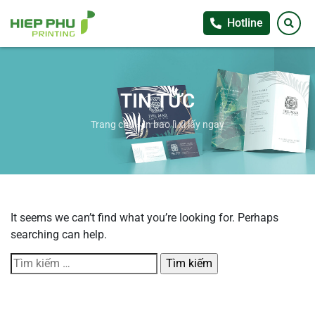
Hotline
TIN TỨC
Trang chủ
»
in bao lì xì lấy ngay
It seems we can’t find what you’re looking for. Perhaps
searching can help.
Tìm
kiếm
cho: