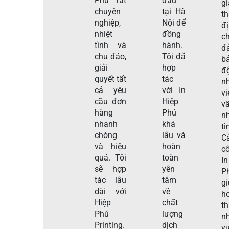
Phú rất
đầu
gi
chuyên
tại Hà
t
nghiệp,
Nội để
đ
nhiệt
đồng
c
tình và
hành.
đ
chu đáo,
Tôi đã
b
giải
hợp
đ
quyết tất
tác
n
cả yêu
với In
v
cầu đơn
Hiệp
v
hàng
Phú
nh
nhanh
khá
tì
chóng
lâu và
C
và hiệu
hoàn
c
quả. Tôi
toàn
I
sẽ hợp
yên
P
tác lâu
tâm
g
dài với
về
h
Hiệp
chất
t
Phú
lượng
n
Printing.
dịch
vụ