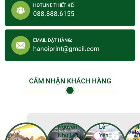
HOTLINE THIẾT KẾ:
088.888.6155
EMAIL ĐẶT HÀNG:
hanoiprint@gmail.com
CẢM NHẬN KHÁCH HÀNG
Nguyễn
Lê
N
Như Lê
Yến
T