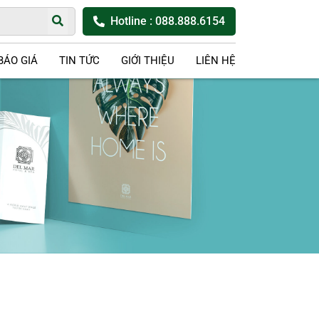
Hotline
: 088.888.6154
BÁO GIÁ
TIN TỨC
GIỚI THIỆU
LIÊN HỆ