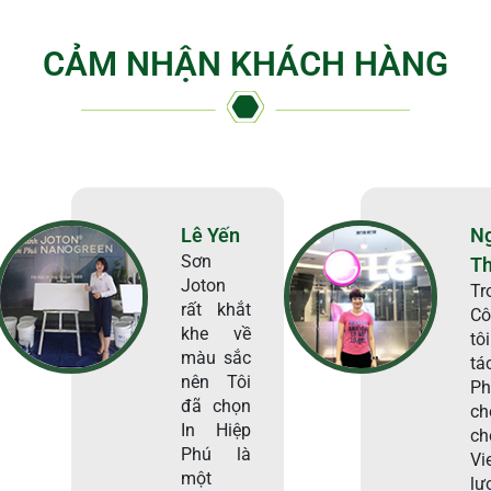
CẢM NHẬN KHÁCH HÀNG
Lê Yến
N
Sơn
T
Joton
Tr
rất khắt
Cô
khe về
tô
màu sắc
tá
nên Tôi
Ph
đã chọn
ch
In Hiệp
c
Phú là
Vi
một
lư