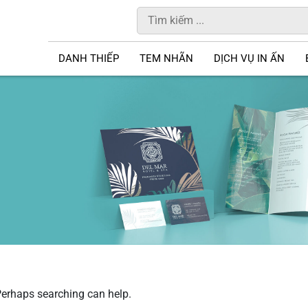
DANH THIẾP
TEM NHÃN
DỊCH VỤ IN ẤN
 Perhaps searching can help.