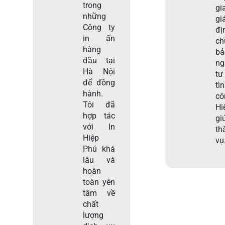
trong
gi
những
gi
Công ty
đị
in ấn
c
hàng
b
đầu tại
ng
Hà Nội
tư
để đồng
tì
hành.
c
Tôi đã
Hi
hợp tác
gi
với In
th
Hiệp
vụ
Phú khá
lâu và
hoàn
toàn yên
tâm về
chất
lượng