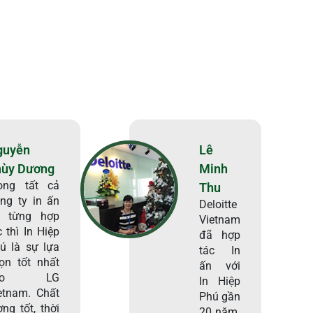
guyễn
Lê
hùy Dương
Minh
ong tất cả
Thu
ng ty in ấn
Deloitte
i từng hợp
Vietnam
c thì In Hiệp
đã hợp
ú là sự lựa
tác In
ọn tốt nhất
ấn với
ho LG
In Hiệp
etnam. Chất
Phú gần
ợng tốt, thời
20 năm.