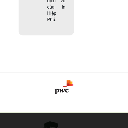
dịch vụ
của In
Hiệp
Phú.