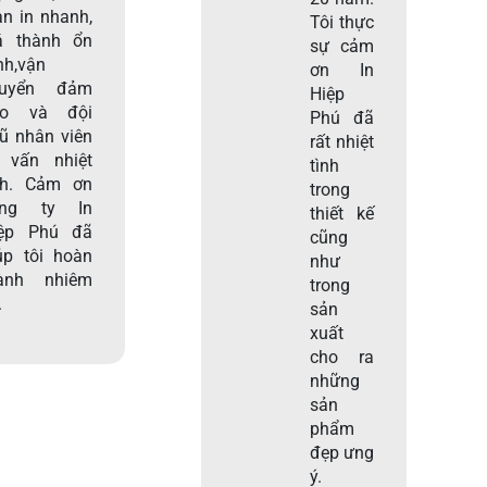
an in nhanh,
Tôi thực
á thành ổn
sự cảm
nh,vận
ơn In
huyển đảm
Hiệp
ảo và đội
Phú đã
ũ nhân viên
rất nhiệt
 vấn nhiệt
tình
nh. Cảm ơn
trong
ông ty In
thiết kế
ệp Phú đã
cũng
úp tôi hoàn
như
ành nhiêm
trong
.
sản
xuất
cho ra
những
sản
phẩm
đẹp ưng
ý.