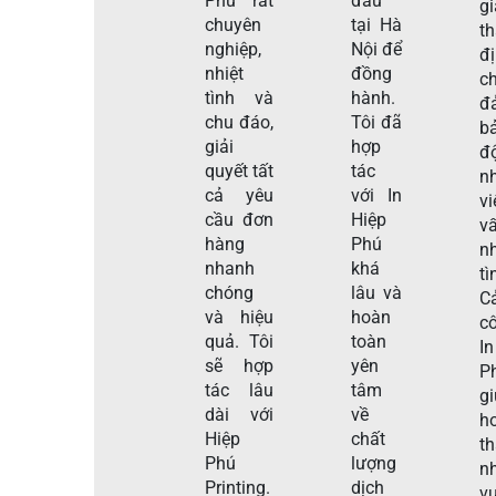
Phú rất
đầu
gi
chuyên
tại Hà
t
nghiệp,
Nội để
đ
nhiệt
đồng
c
tình và
hành.
đ
chu đáo,
Tôi đã
b
giải
hợp
đ
quyết tất
tác
n
cả yêu
với In
v
cầu đơn
Hiệp
v
hàng
Phú
nh
nhanh
khá
tì
chóng
lâu và
C
và hiệu
hoàn
c
quả. Tôi
toàn
I
sẽ hợp
yên
P
tác lâu
tâm
g
dài với
về
h
Hiệp
chất
t
Phú
lượng
n
Printing.
dịch
vụ