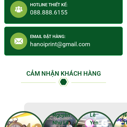
HOTLINE THIẾT KẾ:
088.888.6155
EMAIL ĐẶT HÀNG:
hanoiprint@gmail.com
CẢM NHẬN KHÁCH HÀNG
Nguyễn
Lê
N
Như Lê
Yến
T