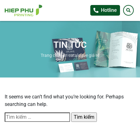
Hotline
TIN TỨC
Trang chủ
»
in catalogue giá rẻ
It seems we can’t find what you’re looking for. Perhaps
searching can help.
Tìm
kiếm
cho: