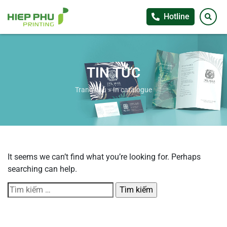
Hotline
TIN TỨC
Trang chủ
»
In catalogue
It seems we can’t find what you’re looking for. Perhaps
searching can help.
Tìm
kiếm
cho: