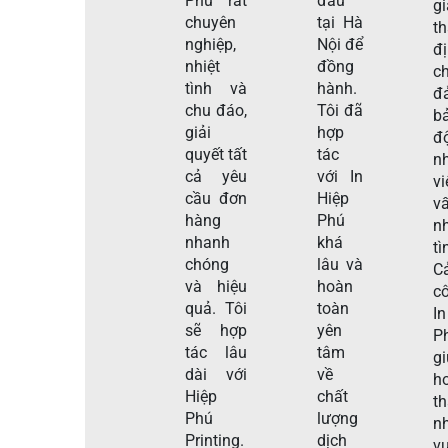
Phú rất
đầu
gi
chuyên
tại Hà
t
nghiệp,
Nội để
đ
nhiệt
đồng
c
tình và
hành.
đ
chu đáo,
Tôi đã
b
giải
hợp
đ
quyết tất
tác
n
cả yêu
với In
v
cầu đơn
Hiệp
v
hàng
Phú
nh
nhanh
khá
tì
chóng
lâu và
C
và hiệu
hoàn
c
quả. Tôi
toàn
I
sẽ hợp
yên
P
tác lâu
tâm
g
dài với
về
h
Hiệp
chất
t
Phú
lượng
n
Printing.
dịch
vụ