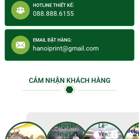
HOTLINE THIẾT KẾ:
088.888.6155
EMAIL ĐẶT HÀNG:
hanoiprint@gmail.com
CẢM NHẬN KHÁCH HÀNG
Nguyễn
Lê
N
Như Lê
Yến
T