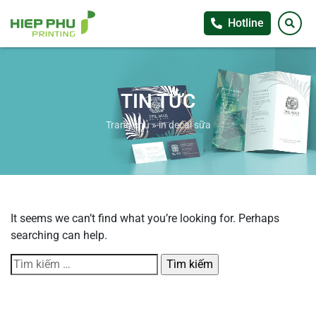
Hotline
TIN TỨC
Trang chủ
»
in decal sữa
It seems we can’t find what you’re looking for. Perhaps
searching can help.
Tìm
kiếm
cho: