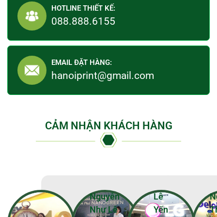
HOTLINE THIẾT KẾ:
088.888.6155
EMAIL ĐẶT HÀNG:
hanoiprint@gmail.com
CẢM NHẬN KHÁCH HÀNG
Nguyễn
Lê
N
Như Lê
Yến
T