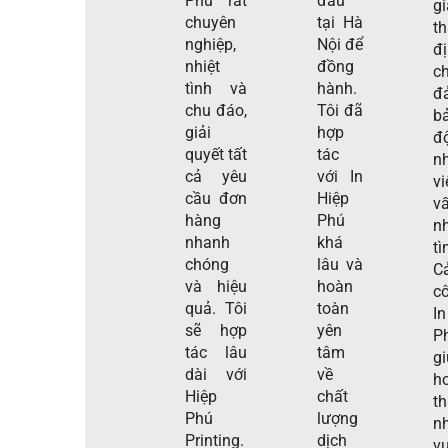
Phú rất
đầu
gi
chuyên
tại Hà
t
nghiệp,
Nội để
đ
nhiệt
đồng
c
tình và
hành.
đ
chu đáo,
Tôi đã
b
giải
hợp
đ
quyết tất
tác
n
cả yêu
với In
v
cầu đơn
Hiệp
v
hàng
Phú
nh
nhanh
khá
tì
chóng
lâu và
C
và hiệu
hoàn
c
quả. Tôi
toàn
I
sẽ hợp
yên
P
tác lâu
tâm
g
dài với
về
h
Hiệp
chất
t
Phú
lượng
n
Printing.
dịch
vụ