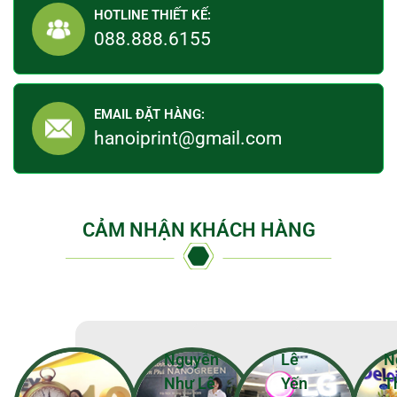
HOTLINE THIẾT KẾ:
088.888.6155
EMAIL ĐẶT HÀNG:
hanoiprint@gmail.com
CẢM NHẬN KHÁCH HÀNG
Nguyễn
Lê
N
Như Lê
Yến
T