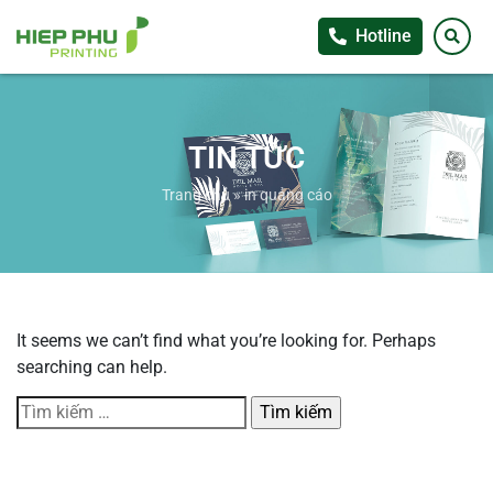
Hotline
TIN TỨC
Trang chủ
»
in quảng cáo
It seems we can’t find what you’re looking for. Perhaps
searching can help.
Tìm
kiếm
cho: