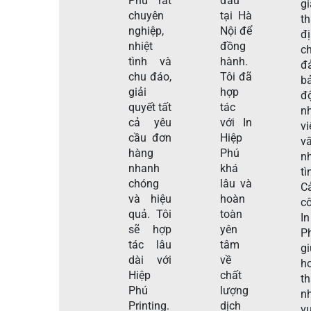
Phú rất
đầu
gi
chuyên
tại Hà
t
nghiệp,
Nội để
đ
nhiệt
đồng
c
tình và
hành.
đ
chu đáo,
Tôi đã
b
giải
hợp
đ
quyết tất
tác
n
cả yêu
với In
v
cầu đơn
Hiệp
v
hàng
Phú
nh
nhanh
khá
tì
chóng
lâu và
C
và hiệu
hoàn
c
quả. Tôi
toàn
I
sẽ hợp
yên
P
tác lâu
tâm
g
dài với
về
h
Hiệp
chất
t
Phú
lượng
n
Printing.
dịch
vụ