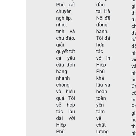
Phú rất
đầu
gi
chuyên
tại Hà
t
nghiệp,
Nội để
đ
nhiệt
đồng
c
tình và
hành.
đ
chu đáo,
Tôi đã
b
giải
hợp
đ
quyết tất
tác
n
cả yêu
với In
v
cầu đơn
Hiệp
v
hàng
Phú
nh
nhanh
khá
tì
chóng
lâu và
C
và hiệu
hoàn
c
quả. Tôi
toàn
I
sẽ hợp
yên
P
tác lâu
tâm
g
dài với
về
h
Hiệp
chất
t
Phú
lượng
n