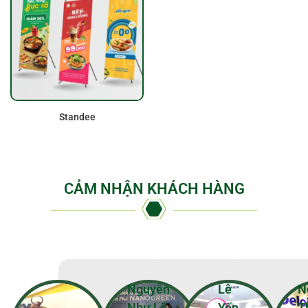
Standee
CẢM NHẬN KHÁCH HÀNG
Nguyễn
Lê
N
Như Lê
Yến
T