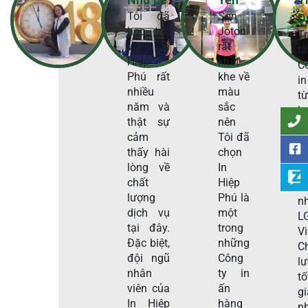
Tôi đã
Sơn
D
hợp tác
Joton
T
với In
rất
t
Hiệp
khắt
C
Phú rất
khe về
in
nhiều
màu
t
năm và
sắc
h
thật sự
nên
t
cảm
Tôi đã
H
thấy hài
chọn
P
lòng về
In
s
chất
Hiệp
c
lượng
Phú là
n
dịch vụ
một
L
tại đây.
trong
V
Đặc biệt,
những
C
đội ngũ
Công
l
nhân
ty in
tố
viên của
ấn
g
In Hiệp
hàng
n