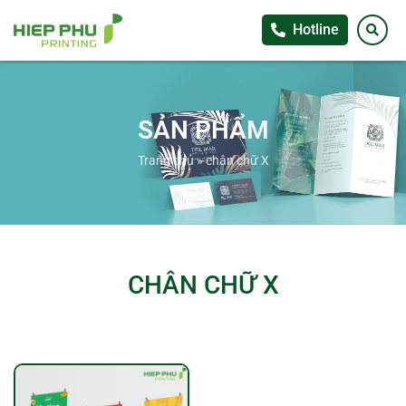
Hotline
SẢN PHẨM
Trang chủ
»
chân chữ X
CHÂN CHỮ X