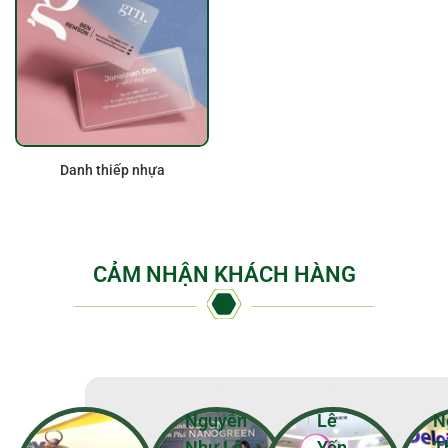
Danh thiếp nhựa
CẢM NHẬN KHÁCH HÀNG
Nguyễn
Lê
N
Như Lê
Yến
T