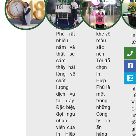
Tôi đã
Sơn
D
hợp tác
Joton
T
với In
rất
t
Hiệp
khắt
C
Phú rất
khe về
in
nhiều
màu
t
năm và
sắc
h
thật sự
nên
t
cảm
Tôi đã
H
thấy hài
chọn
P
lòng về
In
s
chất
Hiệp
c
lượng
Phú là
n
dịch vụ
một
L
tại đây.
trong
V
Đặc biệt,
những
C
đội ngũ
Công
l
nhân
ty in
tố
viên của
ấn
g
In Hiệp
hàng
n