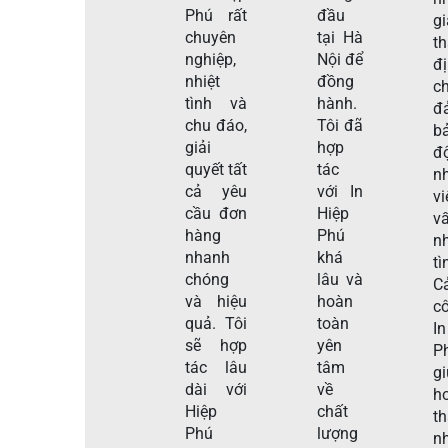
Phú rất
đầu
gi
chuyên
tại Hà
t
nghiệp,
Nội để
đ
nhiệt
đồng
c
tình và
hành.
đ
chu đáo,
Tôi đã
b
giải
hợp
đ
quyết tất
tác
n
cả yêu
với In
v
cầu đơn
Hiệp
v
hàng
Phú
nh
nhanh
khá
tì
chóng
lâu và
C
và hiệu
hoàn
c
quả. Tôi
toàn
I
sẽ hợp
yên
P
tác lâu
tâm
g
dài với
về
h
Hiệp
chất
t
Phú
lượng
n