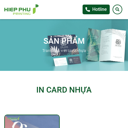
Hotline
SẢN PHẨM
Trang chủ
»
in card nhựa
IN CARD NHỰA