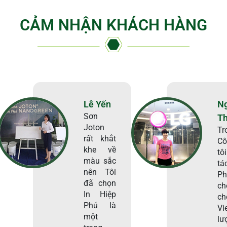
CẢM NHẬN KHÁCH HÀNG
Lê Yến
N
Sơn
T
Joton
Tr
rất khắt
Cô
khe về
tô
màu sắc
tá
nên Tôi
Ph
đã chọn
ch
In Hiệp
c
Phú là
Vi
một
lư