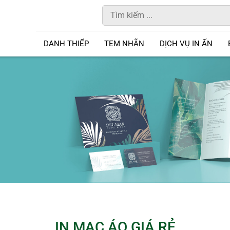
DANH THIẾP
TEM NHÃN
DỊCH VỤ IN ẤN
IN MẠC ÁO GIÁ RẺ