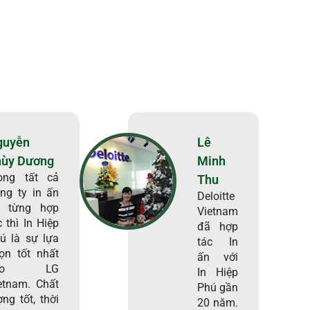
guyễn
Lê
hùy Dương
Minh
ong tất cả
Thu
ng ty in ấn
Deloitte
i từng hợp
Vietnam
c thì In Hiệp
đã hợp
ú là sự lựa
tác In
ọn tốt nhất
ấn với
ho LG
In Hiệp
etnam. Chất
Phú gần
ợng tốt, thời
20 năm.