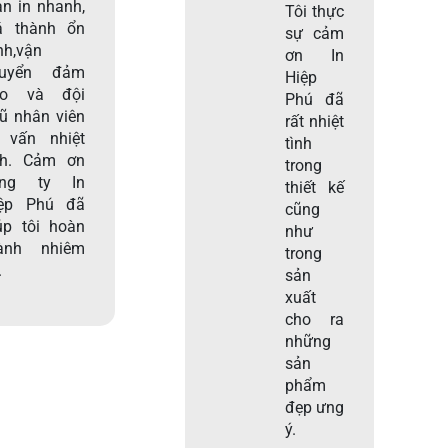
an in nhanh,
Tôi thực
á thành ổn
sự cảm
nh,vận
ơn In
huyển đảm
Hiệp
ảo và đội
Phú đã
ũ nhân viên
rất nhiệt
 vấn nhiệt
tình
nh. Cảm ơn
trong
ông ty In
thiết kế
ệp Phú đã
cũng
úp tôi hoàn
như
ành nhiêm
trong
.
sản
xuất
cho ra
những
sản
phẩm
đẹp ưng
ý.