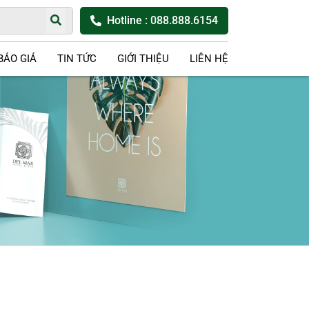
Hotline
: 088.888.6154
BÁO GIÁ
TIN TỨC
GIỚI THIỆU
LIÊN HỆ