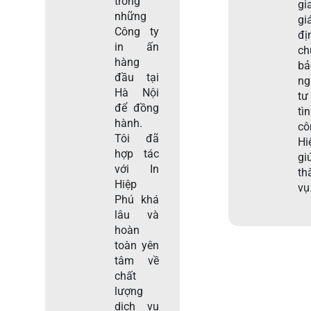
trong
gi
những
gi
Công ty
đị
in ấn
c
hàng
b
đầu tại
ng
Hà Nội
tư
để đồng
tì
hành.
c
Tôi đã
Hi
hợp tác
gi
với In
th
Hiệp
vụ
Phú khá
lâu và
hoàn
toàn yên
tâm về
chất
lượng
dịch vụ