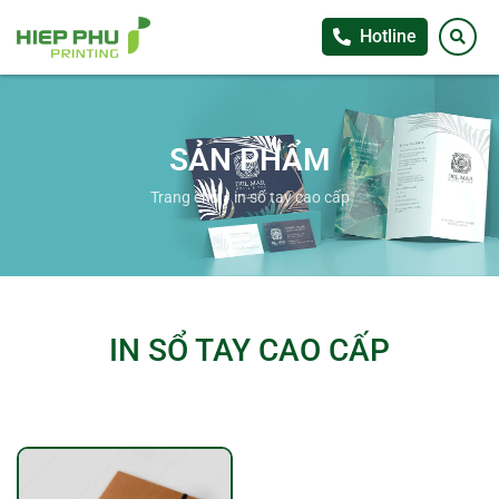
Hotline
SẢN PHẨM
Trang chủ
»
in sổ tay cao cấp
IN SỔ TAY CAO CẤP