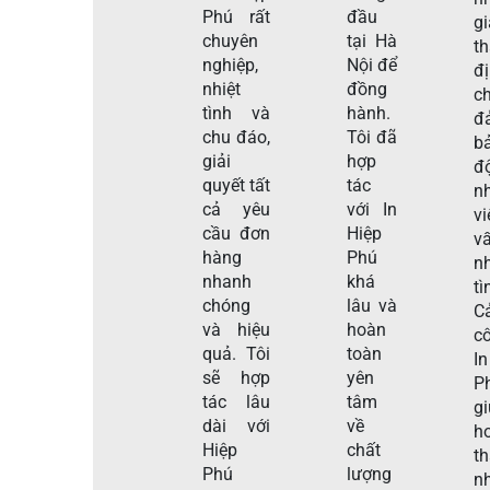
Phú rất
đầu
gi
chuyên
tại Hà
t
nghiệp,
Nội để
đ
nhiệt
đồng
c
tình và
hành.
đ
chu đáo,
Tôi đã
b
giải
hợp
đ
quyết tất
tác
n
cả yêu
với In
v
cầu đơn
Hiệp
v
hàng
Phú
nh
nhanh
khá
tì
chóng
lâu và
C
và hiệu
hoàn
c
quả. Tôi
toàn
I
sẽ hợp
yên
P
tác lâu
tâm
g
dài với
về
h
Hiệp
chất
t
Phú
lượng
n