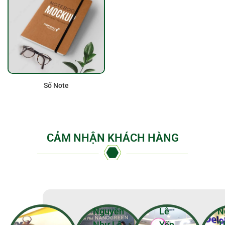
Sổ Note
CẢM NHẬN KHÁCH HÀNG
Nguyễn
Lê
N
Như Lê
Yến
T