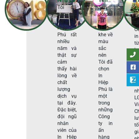
Tôi đã
Sơn
D
hợp tác
Joton
T
với In
rất
t
Hiệp
khắt
C
Phú rất
khe về
in
nhiều
màu
t
năm và
sắc
h
thật sự
nên
t
cảm
Tôi đã
H
thấy hài
chọn
P
lòng về
In
s
chất
Hiệp
c
lượng
Phú là
n
dịch vụ
một
L
tại đây.
trong
V
Đặc biệt,
những
C
đội ngũ
Công
l
nhân
ty in
tố
viên của
ấn
g
In Hiệp
hàng
n