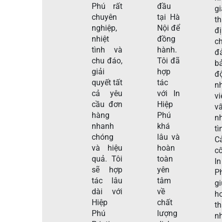
Phú rất
đầu
gi
chuyên
tại Hà
t
nghiệp,
Nội để
đ
nhiệt
đồng
c
tình và
hành.
đ
chu đáo,
Tôi đã
b
giải
hợp
đ
quyết tất
tác
n
cả yêu
với In
v
cầu đơn
Hiệp
v
hàng
Phú
nh
nhanh
khá
tì
chóng
lâu và
C
và hiệu
hoàn
c
quả. Tôi
toàn
I
sẽ hợp
yên
P
tác lâu
tâm
g
dài với
về
h
Hiệp
chất
t
Phú
lượng
n