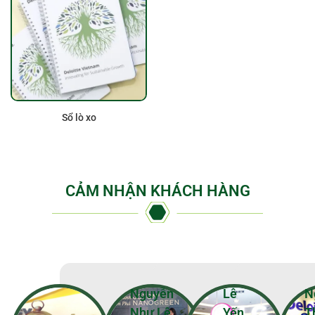
Sổ lò xo
CẢM NHẬN KHÁCH HÀNG
Nguyễn
Lê
N
Như Lê
Yến
T