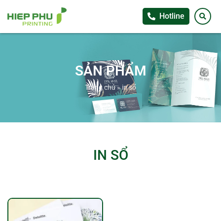
Hotline
SẢN PHẨM
Trang chủ
»
in sổ
IN SỔ