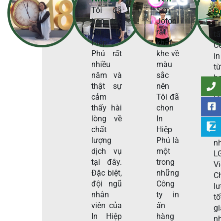
Tôi đã
Sơn
D
hợp tác
Joton
T
với In
rất
t
Hiệp
khắt
C
Phú rất
khe về
in
nhiều
màu
t
năm và
sắc
h
thật sự
nên
t
cảm
Tôi đã
H
thấy hài
chọn
P
lòng về
In
s
chất
Hiệp
c
lượng
Phú là
n
dịch vụ
một
L
tại đây.
trong
V
Đặc biệt,
những
C
đội ngũ
Công
l
nhân
ty in
tố
viên của
ấn
g
In Hiệp
hàng
n