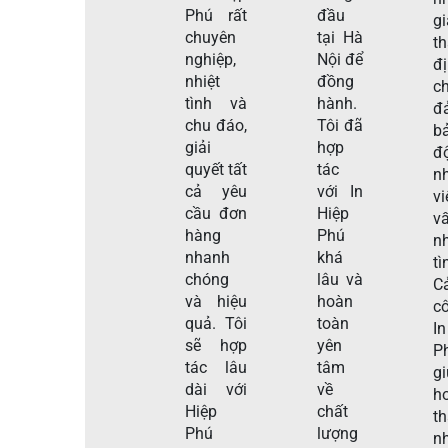
Phú rất
đầu
gi
chuyên
tại Hà
t
nghiệp,
Nội để
đ
nhiệt
đồng
c
tình và
hành.
đ
chu đáo,
Tôi đã
b
giải
hợp
đ
quyết tất
tác
n
cả yêu
với In
v
cầu đơn
Hiệp
v
hàng
Phú
nh
nhanh
khá
tì
chóng
lâu và
C
và hiệu
hoàn
c
quả. Tôi
toàn
I
sẽ hợp
yên
P
tác lâu
tâm
g
dài với
về
h
Hiệp
chất
t
Phú
lượng
n