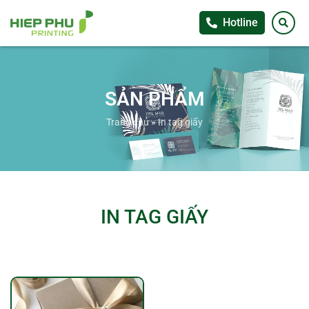
Hotline
SẢN PHẨM
Trang chủ
»
In tag giấy
IN TAG GIẤY