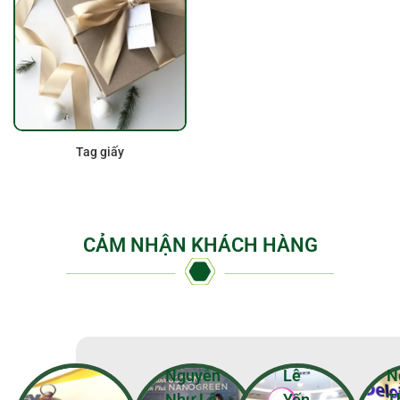
Tag giấy
CẢM NHẬN KHÁCH HÀNG
Nguyễn
Lê
N
Như Lê
Yến
T