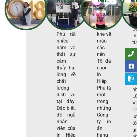
Tôi đã
Sơn
D
hợp tác
Joton
T
với In
rất
t
Hiệp
khắt
C
Phú rất
khe về
in
nhiều
màu
t
năm và
sắc
h
thật sự
nên
t
cảm
Tôi đã
H
thấy hài
chọn
P
lòng về
In
s
chất
Hiệp
c
lượng
Phú là
n
dịch vụ
một
L
tại đây.
trong
V
Đặc biệt,
những
C
đội ngũ
Công
l
nhân
ty in
tố
viên của
ấn
g
In Hiệp
hàng
n