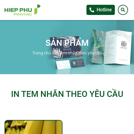
Hotline
SẢN PHẨM
Trang chủ
»
In Tem nhãn theo yêu cầu
IN TEM NHÃN THEO YÊU CẦU