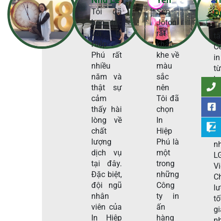
Tôi đã
Sơn
D
hợp tác
Joton
T
với In
rất
t
Hiệp
khắt
C
Phú rất
khe về
in
nhiều
màu
t
năm và
sắc
h
thật sự
nên
t
cảm
Tôi đã
H
thấy hài
chọn
P
lòng về
In
s
chất
Hiệp
c
lượng
Phú là
n
dịch vụ
một
L
tại đây.
trong
V
Đặc biệt,
những
C
đội ngũ
Công
l
nhân
ty in
tố
viên của
ấn
g
In Hiệp
hàng
n