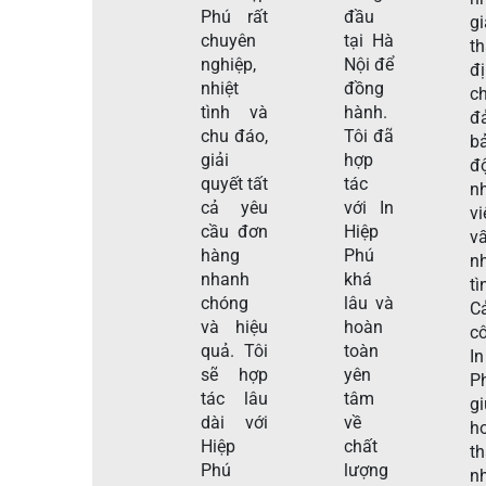
Phú rất
đầu
gi
chuyên
tại Hà
t
nghiệp,
Nội để
đ
nhiệt
đồng
c
tình và
hành.
đ
chu đáo,
Tôi đã
b
giải
hợp
đ
quyết tất
tác
n
cả yêu
với In
v
cầu đơn
Hiệp
v
hàng
Phú
nh
nhanh
khá
tì
chóng
lâu và
C
và hiệu
hoàn
c
quả. Tôi
toàn
I
sẽ hợp
yên
P
tác lâu
tâm
g
dài với
về
h
Hiệp
chất
t
Phú
lượng
n