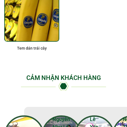
Tem dán trái cây
CẢM NHẬN KHÁCH HÀNG
Nguyễn
Lê
N
Như Lê
Yến
T