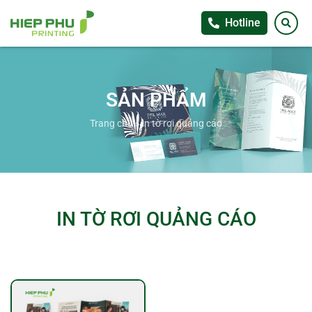
Hotline
SẢN PHẨM
Trang chủ
»
in tờ rơi quảng cáo
IN TỜ RƠI QUẢNG CÁO