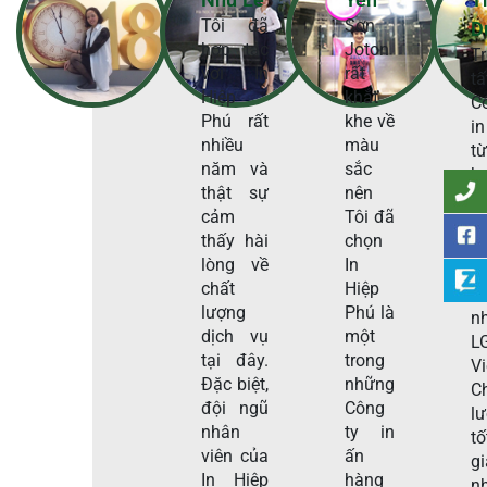
Tôi đã
Sơn
D
hợp tác
Joton
T
với In
rất
t
Hiệp
khắt
C
Phú rất
khe về
in
nhiều
màu
t
năm và
sắc
h
thật sự
nên
t
cảm
Tôi đã
H
thấy hài
chọn
P
lòng về
In
s
chất
Hiệp
c
lượng
Phú là
n
dịch vụ
một
L
tại đây.
trong
V
Đặc biệt,
những
C
đội ngũ
Công
l
nhân
ty in
tố
viên của
ấn
g
In Hiệp
hàng
n