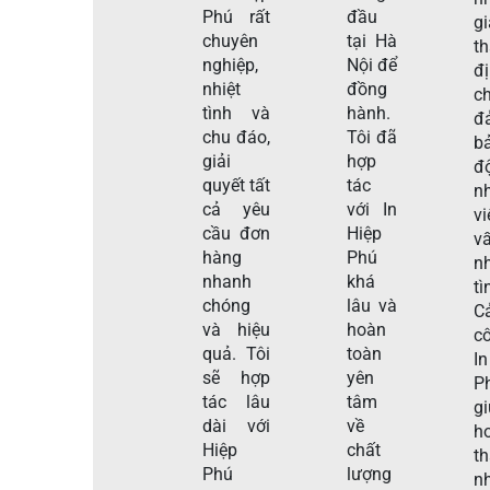
Phú rất
đầu
gi
chuyên
tại Hà
t
nghiệp,
Nội để
đ
nhiệt
đồng
c
tình và
hành.
đ
chu đáo,
Tôi đã
b
giải
hợp
đ
quyết tất
tác
n
cả yêu
với In
v
cầu đơn
Hiệp
v
hàng
Phú
nh
nhanh
khá
tì
chóng
lâu và
C
và hiệu
hoàn
c
quả. Tôi
toàn
I
sẽ hợp
yên
P
tác lâu
tâm
g
dài với
về
h
Hiệp
chất
t
Phú
lượng
n