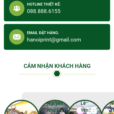
HOTLINE THIẾT KẾ:
088.888.6155
EMAIL ĐẶT HÀNG:
hanoiprint@gmail.com
CẢM NHẬN KHÁCH HÀNG
Nguyễn
Lê
N
Như Lê
Yến
T