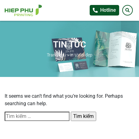
Hotline
TIN TỨC
Trang chủ
»
in tờ rơi đẹp
It seems we can’t find what you’re looking for. Perhaps
searching can help.
Tìm
kiếm
cho: