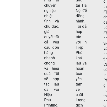
Phú rất
đầu
gi
chuyên
tại Hà
t
nghiệp,
Nội để
đ
nhiệt
đồng
c
tình và
hành.
đ
chu đáo,
Tôi đã
b
giải
hợp
đ
quyết tất
tác
n
cả yêu
với In
v
cầu đơn
Hiệp
v
hàng
Phú
nh
nhanh
khá
tì
chóng
lâu và
C
và hiệu
hoàn
c
quả. Tôi
toàn
I
sẽ hợp
yên
P
tác lâu
tâm
g
dài với
về
h
Hiệp
chất
t
Phú
lượng
n
Printing.
dịch
vụ