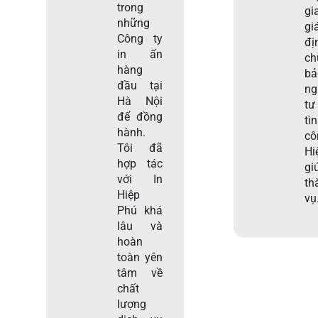
trong
gi
những
gi
Công ty
đị
in ấn
c
hàng
b
đầu tại
ng
Hà Nội
tư
để đồng
tì
hành.
c
Tôi đã
Hi
hợp tác
gi
với In
th
Hiệp
vụ
Phú khá
lâu và
hoàn
toàn yên
tâm về
chất
lượng