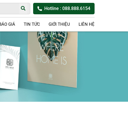
Hotline
: 088.888.6154
BÁO GIÁ
TIN TỨC
GIỚI THIỆU
LIÊN HỆ