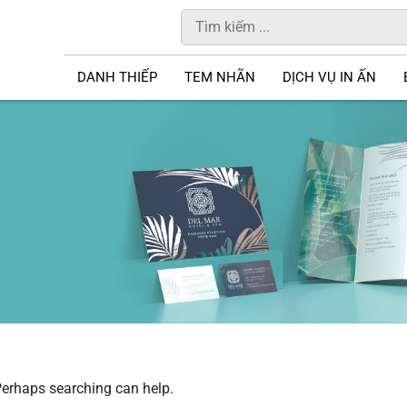
DANH THIẾP
TEM NHÃN
DỊCH VỤ IN ẤN
 Perhaps searching can help.