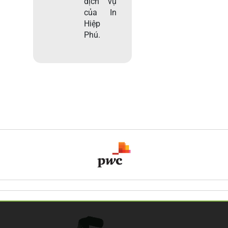
dịch vụ
của In
Hiệp
Phú.