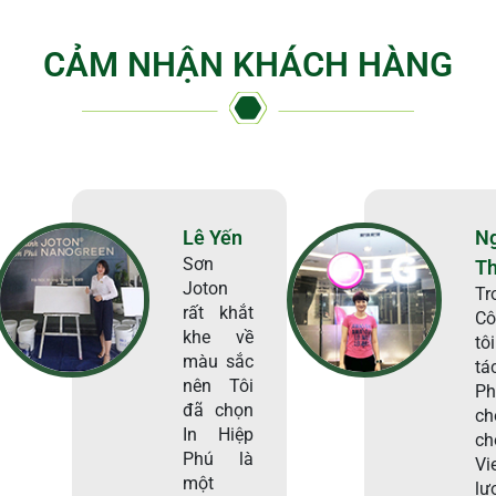
CẢM NHẬN KHÁCH HÀNG
Lê Yến
N
Sơn
T
Joton
Tr
rất khắt
Cô
khe về
tô
màu sắc
tá
nên Tôi
Ph
đã chọn
ch
In Hiệp
c
Phú là
Vi
một
lư