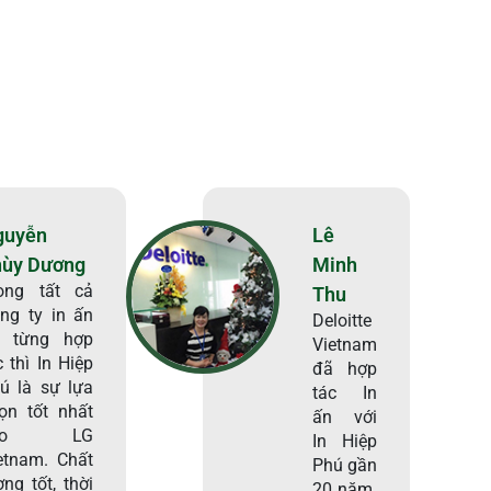
guyễn
Lê
hùy Dương
Minh
ong tất cả
Thu
ng ty in ấn
Deloitte
i từng hợp
Vietnam
c thì In Hiệp
đã hợp
ú là sự lựa
tác In
ọn tốt nhất
ấn với
ho LG
In Hiệp
etnam. Chất
Phú gần
ợng tốt, thời
20 năm.