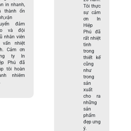
an in nhanh,
Tôi thực
á thành ổn
sự cảm
nh,vận
ơn In
huyển đảm
Hiệp
ảo và đội
Phú đã
ũ nhân viên
rất nhiệt
 vấn nhiệt
tình
nh. Cảm ơn
trong
ông ty In
thiết kế
ệp Phú đã
cũng
úp tôi hoàn
như
ành nhiêm
trong
.
sản
xuất
cho ra
những
sản
phẩm
đẹp ưng
ý.