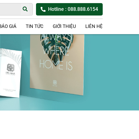
Hotline
: 088.888.6154
BÁO GIÁ
TIN TỨC
GIỚI THIỆU
LIÊN HỆ