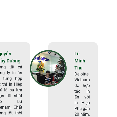
guyễn
Lê
hùy Dương
Minh
ong tất cả
Thu
ng ty in ấn
Deloitte
i từng hợp
Vietnam
c thì In Hiệp
đã hợp
ú là sự lựa
tác In
ọn tốt nhất
ấn với
ho LG
In Hiệp
etnam. Chất
Phú gần
ợng tốt, thời
20 năm.