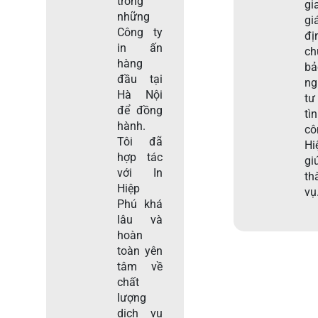
trong
gi
những
gi
Công ty
đị
in ấn
c
hàng
b
đầu tại
ng
Hà Nội
tư
để đồng
tì
hành.
c
Tôi đã
Hi
hợp tác
gi
với In
th
Hiệp
vụ
Phú khá
lâu và
hoàn
toàn yên
tâm về
chất
lượng
dịch vụ