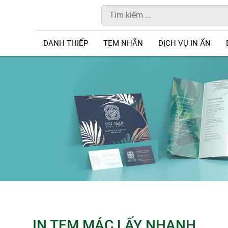
DANH THIẾP
TEM NHÃN
DỊCH VỤ IN ẤN
IN TEM MÁC LẤY NHANH