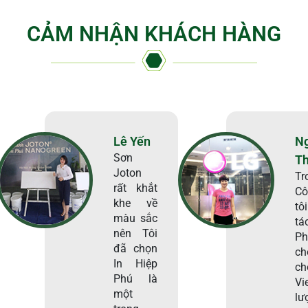
CẢM NHẬN KHÁCH HÀNG
Lê Yến
N
Sơn
T
Joton
Tr
rất khắt
Cô
khe về
tô
màu sắc
tá
nên Tôi
Ph
đã chọn
ch
In Hiệp
c
Phú là
Vi
một
lư