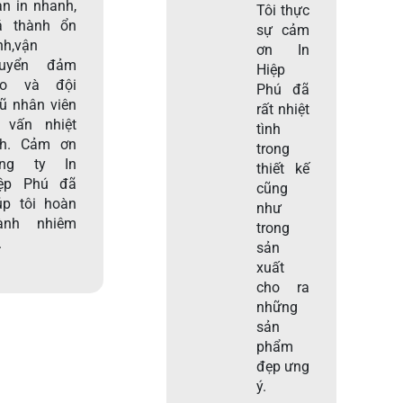
an in nhanh,
Tôi thực
á thành ổn
sự cảm
nh,vận
ơn In
huyển đảm
Hiệp
ảo và đội
Phú đã
ũ nhân viên
rất nhiệt
 vấn nhiệt
tình
nh. Cảm ơn
trong
ông ty In
thiết kế
ệp Phú đã
cũng
úp tôi hoàn
như
ành nhiêm
trong
.
sản
xuất
cho ra
những
sản
phẩm
đẹp ưng
ý.